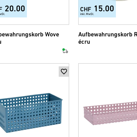
20.00
15.00
F
CHF
wSt.
inkl. MwSt.
bewahrungskorb Wove
Aufbewahrungskorb 
u
écru