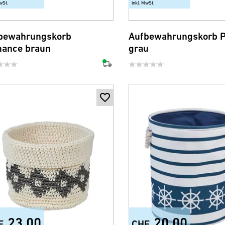
wSt.
inkl. MwSt.
bewahrungskorb
Aufbewahrungskorb P
ance braun
grau
23.00
20.00
F
CHF