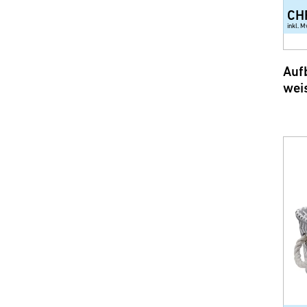
CH
inkl. M
Auf
wei