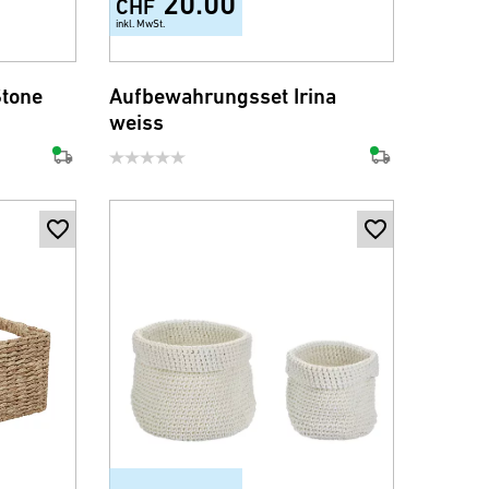
20.00
CHF
inkl. MwSt.
+3
tone
Aufbewahrungsset Irina
weiss