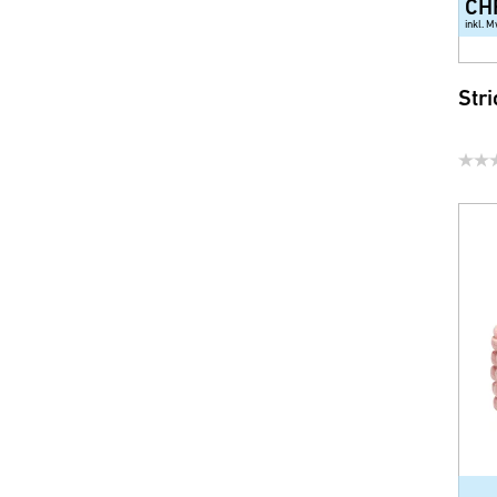
CH
inkl. M
Str