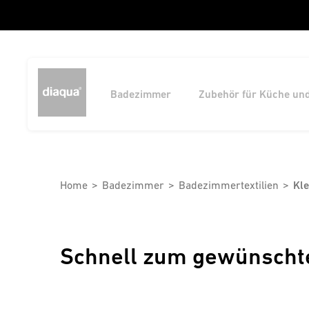
Badezimmer
Zubehör für Küche un
Home
Badezimmer
Badezimmertextilien
Kl
Schnell zum gewünscht