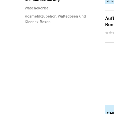
inkl. M
Wäschekörbe
Kosmetikzubehör, Wattedosen und
Auf
Kleenex Boxen
Rom
Badezimmer Accessoires
Sicherheit und Comfort
WC-Sitze
Brausen, Brauseschläuche und
Zubehör
Wassersparprodukte für
Armatur und Dusche
CH