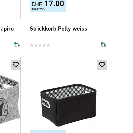
17.00
CHF
inkl. MwSt.
+5
apiro
Strickkorb Polly weiss