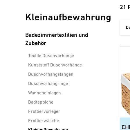
21 
Kleinaufbewahrung
D
Badezimmertextilien und
Zubehör
Textile Duschvorhänge
Kunststoff Duschvorhänge
Duschvorhangstangen
Duschvorhangringe
Wanneneinlagen
Badteppiche
Frottiervorleger
Frottierwäsche
CH
Kleinaufbewahrung