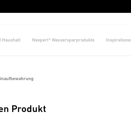
d Haushalt
Neoperl® Wassersparprodukte
Inspiratione
einaufbewahrung
en Produkt