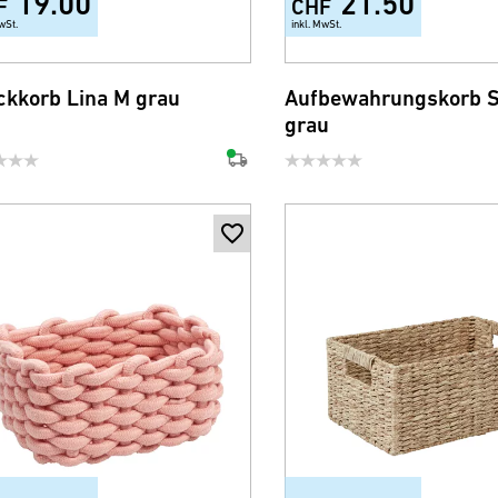
19.00
21.50
F
CHF
wSt.
inkl. MwSt.
ickkorb Lina M grau
Aufbewahrungskorb S
grau