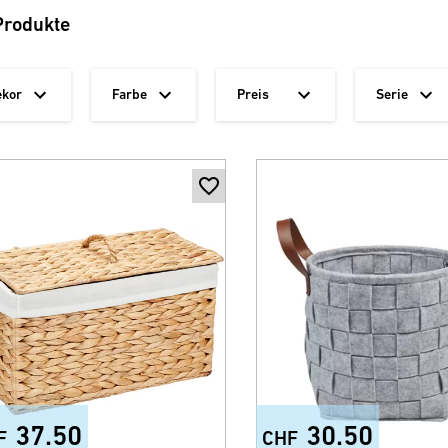
Produkte
ekor
Farbe
Preis
Serie
37.50
30.50
F
CHF