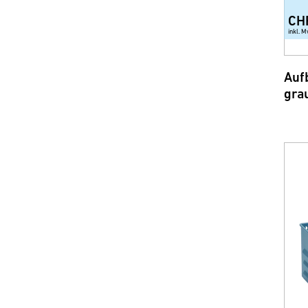
CH
inkl. M
Auf
gra