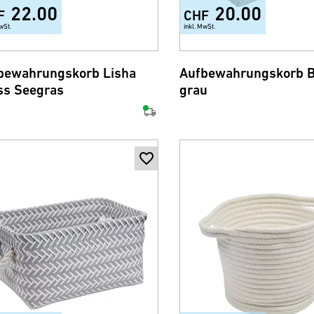
22.00
20.00
F
CHF
wSt.
inkl. MwSt.
bewahrungskorb Lisha
Aufbewahrungskorb Bu
ss Seegras
grau