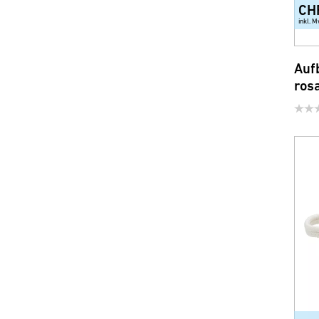
CH
inkl. M
Auf
ros