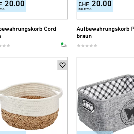
20.00
20.00
F
CHF
wSt.
inkl. MwSt.
+3
bewahrungskorb Cord
Aufbewahrungskorb P
a
braun