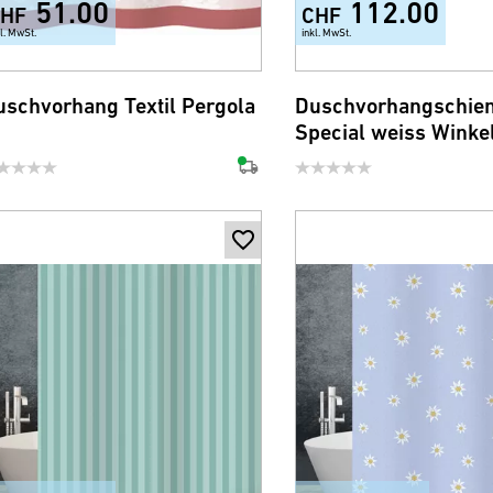
51.00
112.00
HF
CHF
kl. MwSt.
inkl. MwSt.
uschvorhang Textil Pergola
Duschvorhangschie
Special weiss Winke