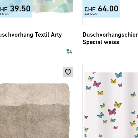
39.50
64.00
HF
CHF
kl. MwSt.
inkl. MwSt.
uschvorhang Textil Arty
Duschvorhangschie
Special weiss