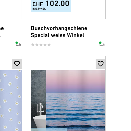
102.00
CHF
inkl. MwSt.
ne
Duschvorhangschiene
l
Special weiss Winkel