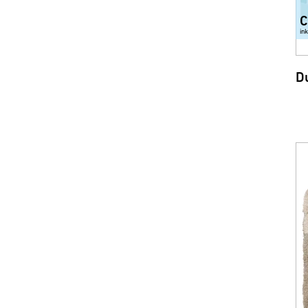
C
in
D