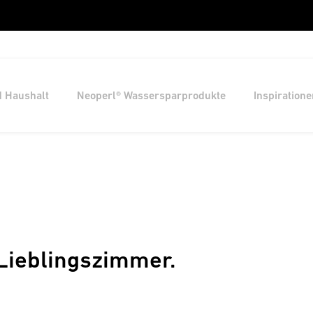
d Haushalt
Neoperl® Wassersparprodukte
Inspiratione
ieblingszimmer.