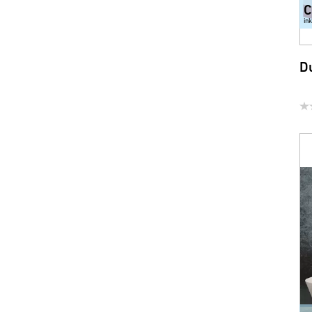
C
in
D