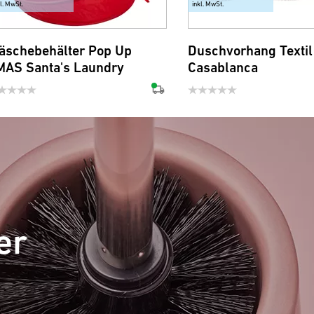
kl. MwSt.
inkl. MwSt.
äschebehälter Pop Up
Duschvorhang Textil
MAS Santa's Laundry
Casablanca
er