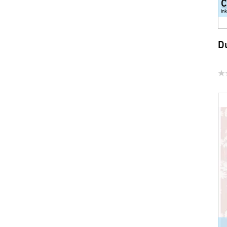
C
in
Du