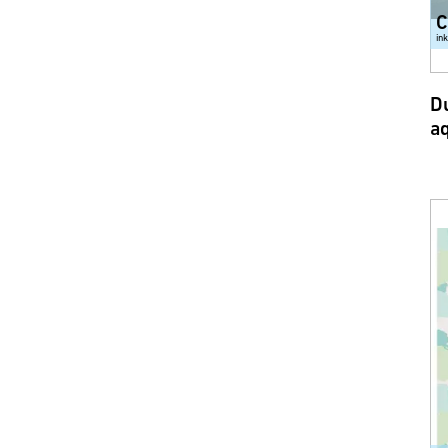
C
in
Du
a