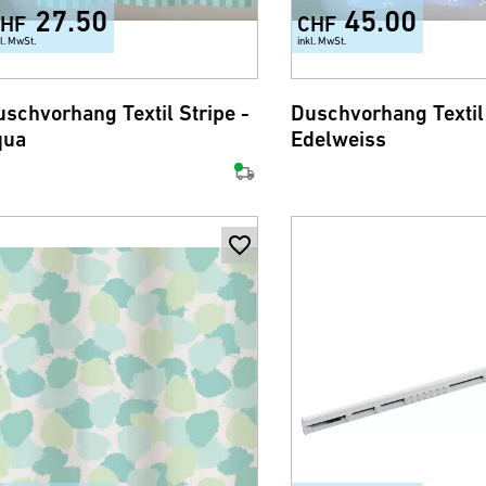
27.50
45.00
HF
CHF
kl. MwSt.
inkl. MwSt.
schvorhang Textil Stripe -
Duschvorhang Textil
qua
Edelweiss