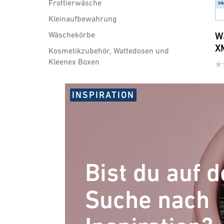
Frottierwäsche
in
Kleinaufbewahrung
Wäschekörbe
W
X
Kosmetikzubehör, Wattedosen und
Kleenex Boxen
Badezimmer Accessoires
INSPIRATION
Sicherheit und Comfort
WC-Sitze
Brausen, Brauseschläuche und
Bist du auf d
Zubehör
Suche nach
Wassersparprodukte für Armatur
und Dusche