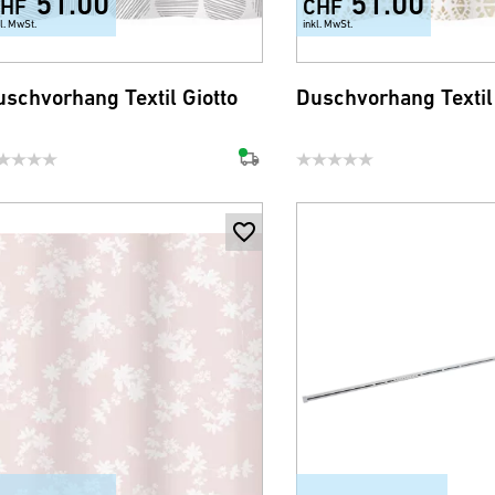
51.00
51.00
HF
CHF
kl. MwSt.
inkl. MwSt.
schvorhang Textil Giotto
Duschvorhang Textil