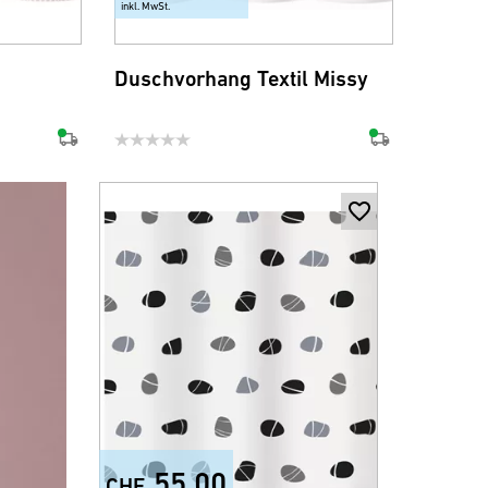
inkl. MwSt.
Duschvorhang Textil Missy
55.00
CHF