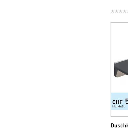
CHF
inkl. MwSt.
Duschk