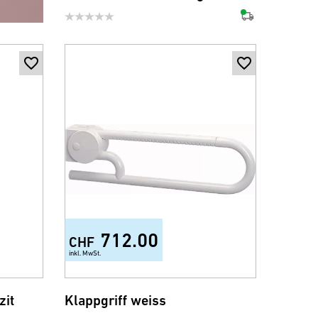
712.00
CHF
inkl. MwSt.
zit
Klappgriff weiss