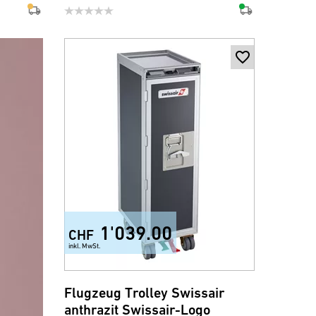
1'039.00
CHF
inkl. MwSt.
Flugzeug Trolley Swissair
anthrazit Swissair-Logo