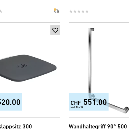
520.00
551.00
CHF
inkl. MwSt.
lappsitz 300
Wandhaltegriff 90° 500