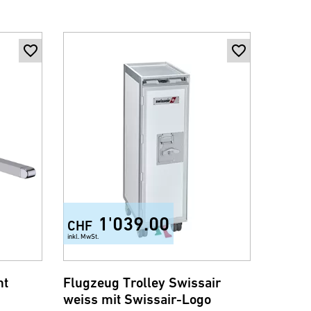
1'039.00
CHF
inkl. MwSt.
mt
Flugzeug Trolley Swissair
weiss mit Swissair-Logo