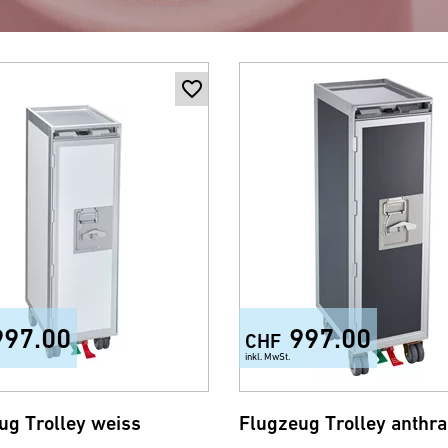
997.00
997.00
CHF
inkl. MwSt.
ug Trolley weiss
Flugzeug Trolley anthra