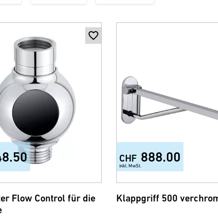
48.50
888.00
CHF
inkl. MwSt.
er Flow Control für die
Klappgriff 500 verchro
e